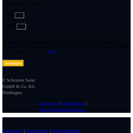
Für den Newsletter eintragen:
Name
E-Mail
Hinweis: Sie können den Schramm Newsletter jederzeit und kostenfrei
abbestellen. Wir verwenden Ihre Daten ausschließlich zum Versand des
Newsletters und geben diese nicht weiter. Mehr Informationen zum Umgang
mit Nutzerdaten finden Sie
hier.
Anmelden
© Schramm Solar
GmbH & Co. KG
Nüdlingen
Impressum
|
Datenschutz
|
Barrierefreiheitserklärung
Impressum
|
Datenschutz
|
Barrierefreiheit