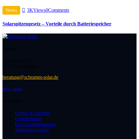
News
3K
Views
0
Comments
Solarspitzengesetz – Vorteile durch Batteriespeicher
Kontakt
Haardstraße 71 C
97720 Nüdlingen
beratung@schramm-solar.de
0971 / 64569
Im Überblick
Events & Termine
Unternehmen
Für Gewerbekunden
Anleitungsvideos