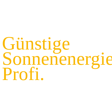
PHOTOVOLTAIK, JETZT SO EINFACH WIE NIE!
Günstige
Sonnenenergi
Profi.
Jetzt
informieren u
persönliches 