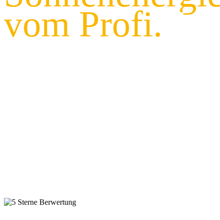
vom Profi.
Jet
informieren u
persönliches 
anfordern!
Werden Sie mit uns netzunabhängig – ohne Stress, ohne
Bürokratie, zum attraktiven Festpreis! Die beste Zeit für
eine Photovoltaikanlage ist jetzt!