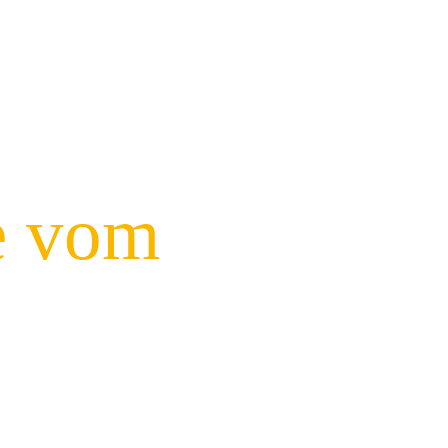
e vom
nd
Angebot