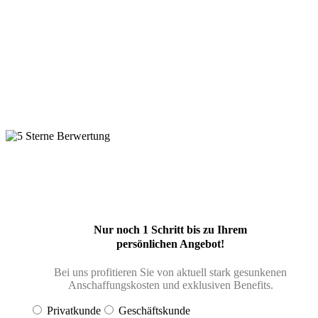
anfordern!
Werden Sie mit uns netzunabhängig – ohne Stress, ohne Bürokratie, zu
für eine Photovoltaikanlage ist jetzt!
* 5/5 Sterne | Top-Kundenzufriedenheit auf
Google®
Nur noch 1 Schritt bis zu Ihrem
persönlichen Angebot!
Bei uns profitieren Sie von aktuell stark gesunkenen
Anschaffungskosten und exklusiven Benefits.
Privatkunde
Geschäftskunde